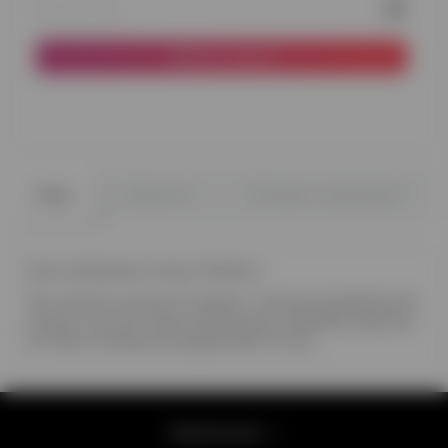
До кошика
0
0
Опис
Відгуки
Питання - відповідь
Куля наповнена гелієм 12'(32см)
Час польоту кулі до 12 години, з метою продовження
польоту кулі до 3 днів пропонуємо обробку рідиною
Hi-Float, оплачується додатково (2 грн.)
Інформація