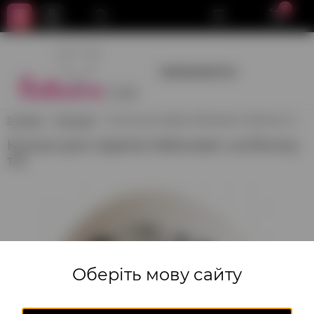
0
+380950659700
Головна
Хелловін
Кульки для черепа Helloween на білому тлі.
Кульки для черепа Helloween на білому
тлі.
Оберіть мову сайту