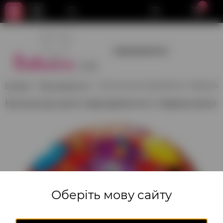
0
+380950659700
Головна
Фольговані кулі
Кулька до дня народження з тваринам
Кулька до дня народження з тваринами
Оберіть мову сайту