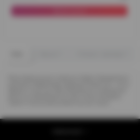
До кошика
0
0
Опис
Відгуки
Питання - відповідь
Фольгована кулька з написом З Днем Народження з
малюнком Мадагаскар (тварини) Розмір кулі – 45 см
барвисті, міцні кулі. Виготовляються із спеціальної
фольги та наповнюються лише гелієм. Ми даємо
гарантії польоту фольгованої кулі до тижня.
Інформація