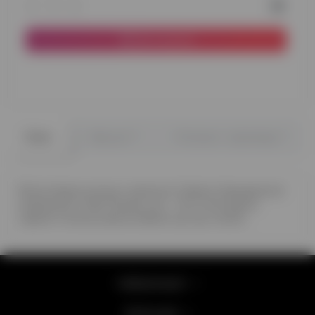
До кошика
0
0
Опис
Відгуки
Питання - відповідь
Фольгована кулька з написом З Днем Народження
(червоний літак) Розмір кулі - 45 см Ми даємо
гарантії польоту фольгованої кулі до тижня.
Інформація
Категорії