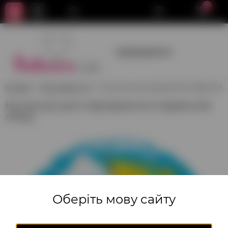
0
+380950659700
Головна
Фольговані кулі
Кулька до дня народження (червоний лі
Кулька до дня народження (червоний
літак)
Оберіть мову сайту