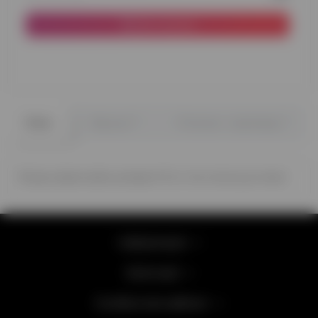
До кошика
0
0
Опис
Відгуки
Питання - відповідь
Фігура у формі кубка, розміром 75 см. Час польоту до тижня
Інформація
Категорії
Особистий кабінет