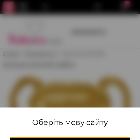
0
+380950659700
Головна
Фольговані кулі
Кулька золотий кубок
Кулька золотий кубок
Оберіть мову сайту