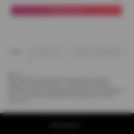
До кошика
0
0
Опис
Відгуки
Питання - відповідь
Boom!
Твої улюблені персонажі вриваються у будні і
роблять їх яскравішими. У композиції на фото -
срібляста зірка з індивідуальним написом, сріблясте
коло з логотипом Minecraft, 2 червоні кулі TNT, 2
чорні кулі
Інформація