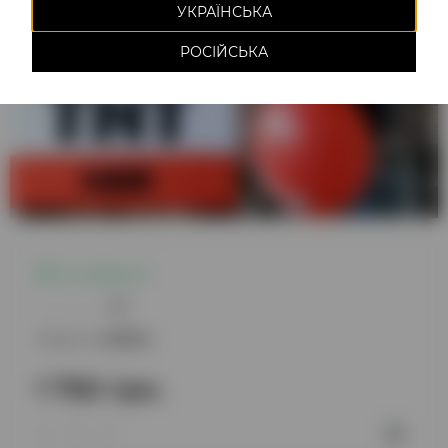
УКРАЇНСЬКА
РОСІЙСЬКА
Є в наявності
0
Модель:
220854
1 750 грн.