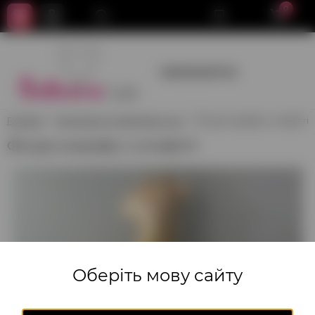
0
+380950659700
Головна
Композиції з повітряних куль
Фігура жирафа з конфетті
Фігура жирафа з конфетті
Оберіть мову сайту