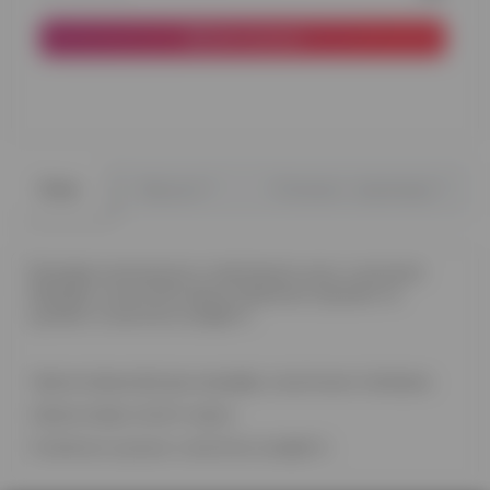
До кошика
0
0
Опис
Відгуки
Питання - відповідь
Яскрава композиція з повітряних куль з кулькою
Жираф із золотими фольгованими зірками та
кулями із золотим конфетті.
1 фольгована фігура жирафа з золотими плямами.
2 фольговані золоті зірки.
3 латексні кульки з золотим конфетті.