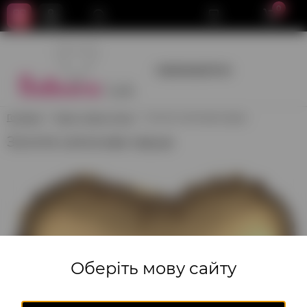
0
+380950659700
Головна
Зірки, Серця, Кола
Золоте сатинове серце
Золоте сатинове серце
Оберіть мову сайту