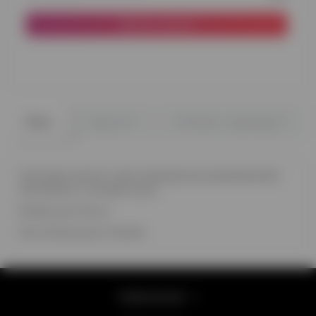
До кошика
0
0
Опис
Відгуки
Питання - відповідь
Сатинове золото стане прекрасним доповненням
композиції з гелієвих куль.
Розмір кулі 46 см
Час польоту до 2 тижнів
Інформація