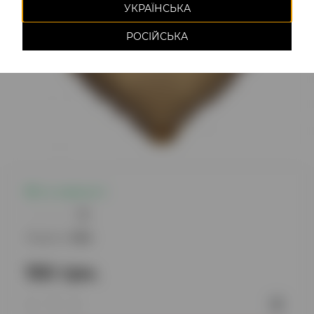
УКРАЇНСЬКА
РОСІЙСЬКА
Є в наявності
0
Модель:
1062
150 грн.