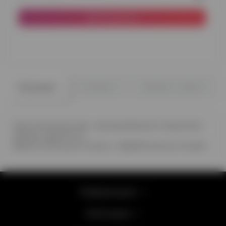
В корзину
0
0
Описание
Отзывы
Вопрос - ответ
Оригинальный шар с хромированным покрытием.
Размер шара 32 см
Время полета до 12 часов, с обработкой до 2-3 дней
Информация
Категории