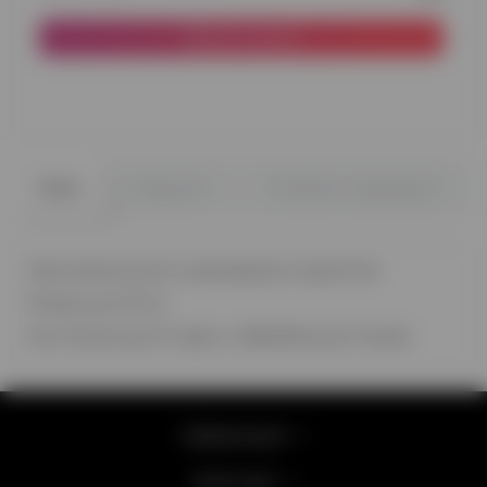
До кошика
0
0
Опис
Відгуки
Питання - відповідь
Оригінальна куля з хромованим покриттям.
Розмір кулі 32 см
Час польоту до 12 годин, з обробкою до 2-3 днів
Інформація
Категорії