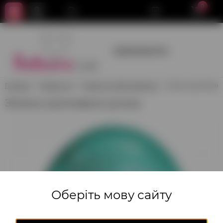
0
+380950659700
Головна
Гелієві кулі
Гелієві кулі без малюнка
Зелена хромована
Зелена хромована кулька
Оберіть мову сайту