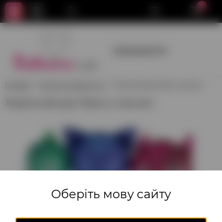
0
+380950659700
Головна
Ходячі та літаючі кулі
Ходяча фігура Герої у масках
Ходяча фігура Герої у масках
Оберіть мову сайту