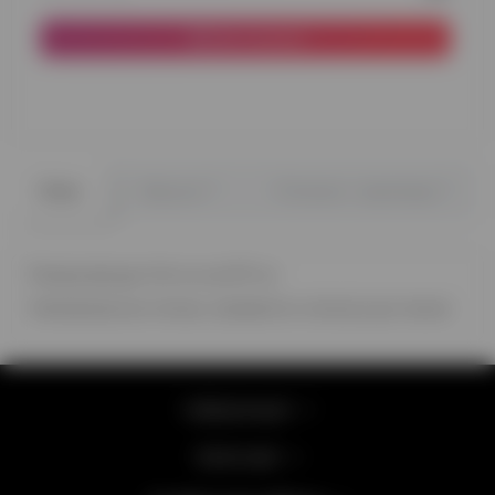
До кошика
0
0
Опис
Відгуки
Питання - відповідь
Розмір фігури 144 см на 127 см
Наповнюється гелієм, тривалість польоту до тижня
Інформація
Категорії