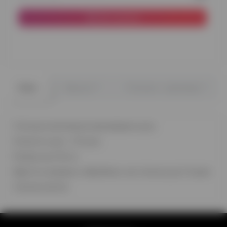
До кошика
0
0
Опис
Відгуки
Питання - відповідь
Стильна композиція хромованих куль
Кількість куль – 10 штук
Розмір кулі 32 см
Вартість вказана з обробкою, час польоту до 2-3 днів
Стрічка золота