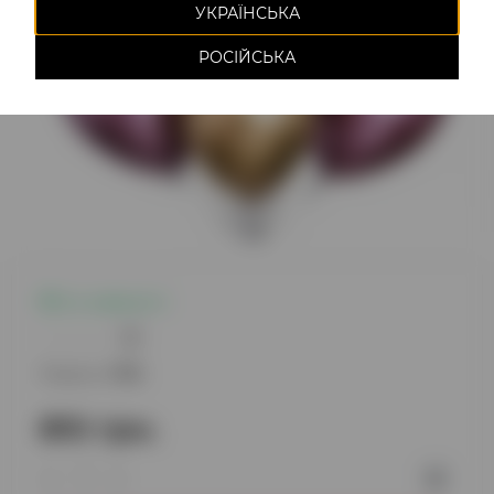
УКРАЇНСЬКА
РОСІЙСЬКА
Є в наявності
0
Модель:
1178
810 грн.