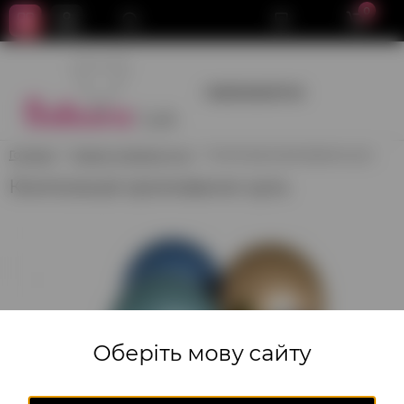
0
+380950659700
Головна
Хмари та зв'язки куль
Композиція хромованих куль
Композиція хромованих куль
Оберіть мову сайту