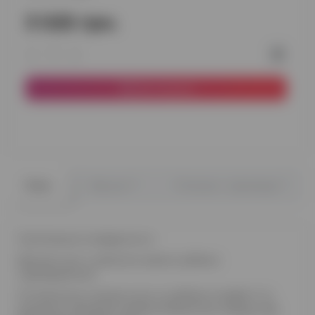
3 025 грн.
До кошика
0
0
Опис
Відгуки
Питання - відповідь
Композиція складається з:
Великої кулі з написом (напис робимо
індивідуально)
10 латексних скляних куль зі срібним конфетті та
дощиком, два фольгованих блакитних сердця, дві