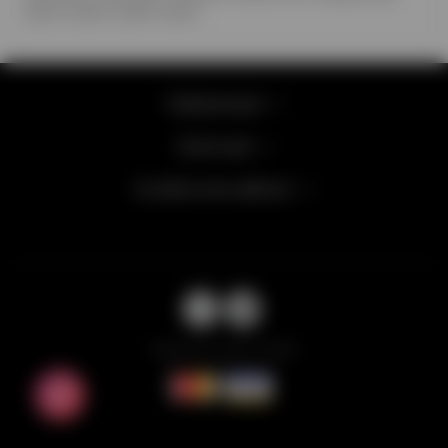
фольговані срібні зірки
Інформація
Категорії
Особистий кабінет
Balloons Lab © 2026