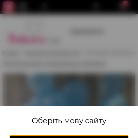
0
+380950659700
Головна
Композиції з повітряних куль
Композиція на виписку ма
Композиція на виписку малюка
Оберіть мову сайту