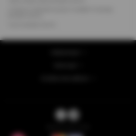
1 фольгована зірка рожеве золото.
2 латексні повітряні кульки з конфетті кольору
рожеве золото.
2 кулі рожеве золото
Інформація
Категорії
Особистий кабінет
Balloons Lab © 2026