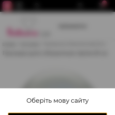
0
+380950659700
Головна
Кулі гіганти
Прозора куля з блакитним пір'ям 61 см
Прозора куля з блакитним пір'ям 61 см
Оберіть мову сайту