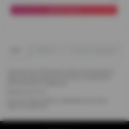
До кошика
0
0
Опис
Відгуки
Питання - відповідь
Прозора куля з блакитним пір'ям, яка прикрасить
будь-який ваш захід або послужить прекрасним
доповненням до подарунка.
Діаметр кулі 61 см
На кулю можна зробити індивідуальний напис.
Вартість від 80 грн