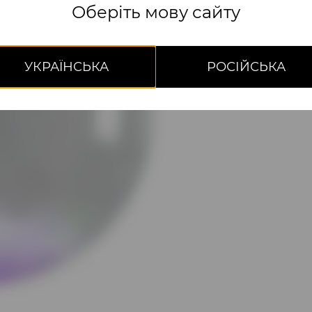
Оберіть мову сайту
УКРАЇНСЬКА
РОСІЙСЬКА