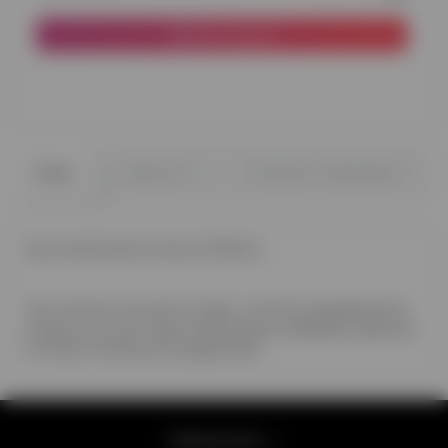
До кошика
0
0
Опис
Відгуки
Питання - відповідь
Куля наповнена гелієм 12'(32см)
Час польоту кулі до 12 годин, з метою продовження
польоту кулі до 3 днів пропонуємо обробку рідиною
Hi-Float, оплачується додатково
Інформація