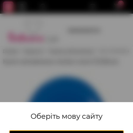
0
+380950659700
Головна
Гелієві кулі
Гелієві кулі без малюнка
Куля наповнена ге
Куля наповнена гелієм синя 12'(32см)
Оберіть мову сайту