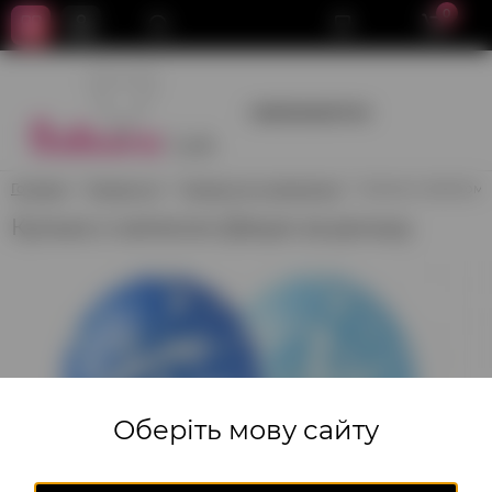
0
+380950659700
Головна
Гелієві кулі
Гелієві кулі з малюнком
Кулька з написом 
Кулька з написом Дякую за доньку
Оберіть мову сайту