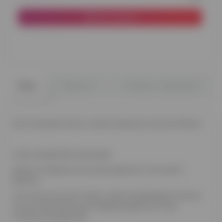
До кошика
0
0
Опис
Відгуки
Питання - відповідь
Куля наповнена гелієм з написом Дякуємо за дочку 12'(32см)
Колір: рожевий або малиновий
Ідеально підходить для зустрічі дружини з пологового
будинку.
Час польоту кулі до 12 годин, з метою продовження польоту
кулі до 3 днів пропонуємо обробку рідиною Hi-Float,
оплачується додатково