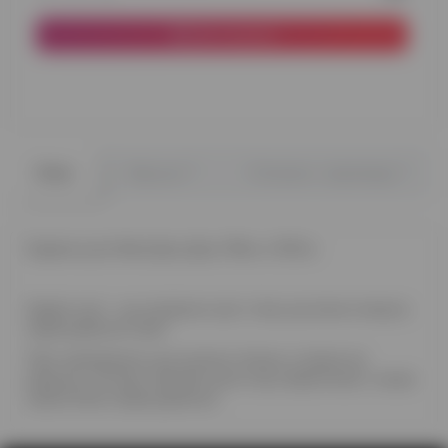
До кошика
0
0
Опис
Відгуки
Питання - відповідь
Ходяча куля Фея Дінь-Дінь 78см х 167см
Ходячі кулі - це унікальні кулі, тому що вони можуть
пересуватися самі!
При наповненні цих кульок гелієм, а також за
рахунок потоків повітря куля стає невагомою і може
самостійно пересуватися.