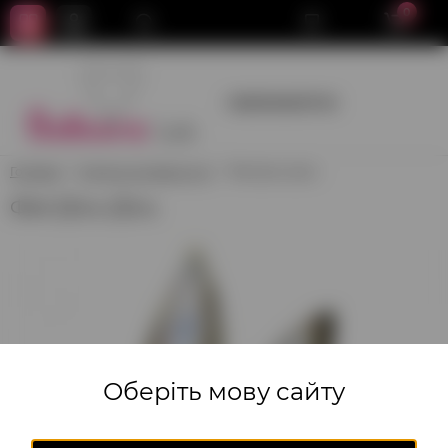
0
+380950659700
Головна
Ходячі та літаючі кулі
Фея Дінь-Дінь
Фея Дінь-Дінь
Оберіть мову сайту